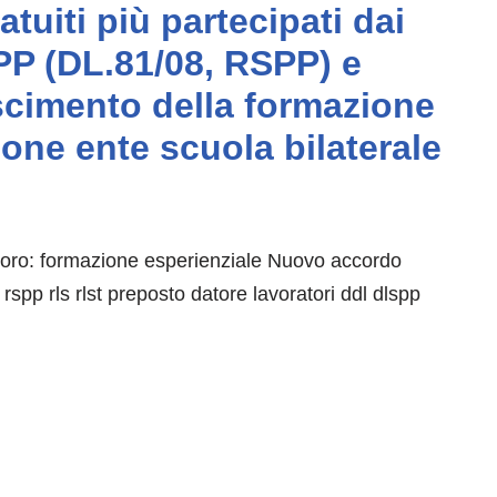
tuiti più partecipati dai
PP (DL.81/08, RSPP) e
oscimento della formazione
one ente scuola bilaterale
avoro: formazione esperienziale Nuovo accordo
spp rls rlst preposto datore lavoratori ddl dlspp