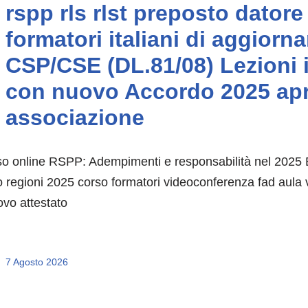
rspp rls rlst preposto datore
formatori italiani di aggio
CSP/CSE (DL.81/08) Lezioni i
con nuovo Accordo 2025 apri 
associazione
o online RSPP: Adempimenti e responsabilità nel 2025 Es
o regioni 2025 corso formatori videoconferenza fad aula v
ovo attestato
7 Agosto 2026