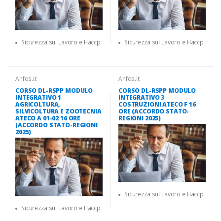
Sicurezza sul Lavoro e Haccp
Sicurezza sul Lavoro e Haccp
Anfos.it
Anfos.it
CORSO DL-RSPP MODULO
CORSO DL-RSPP MODULO
INTEGRATIVO 1
INTEGRATIVO 3
AGRICOLTURA,
COSTRUZIONI ATECO F 16
SILVICOLTURA E ZOOTECNIA
ORE (ACCORDO STATO-
ATECO A 01-02 16 ORE
REGIONI 2025)
(ACCORDO STATO-REGIONI
2025)
Sicurezza sul Lavoro e Haccp
Sicurezza sul Lavoro e Haccp