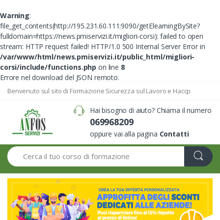
Warning
:
file_get_contents(http://195.231.60.111:9090/getElearningBySite?
fulldomain=https://news.pmiservizi.it/migliori-corsi): failed to open
stream: HTTP request failed! HTTP/1.0 500 Internal Server Error in
/var/www/html/news.pmiservizi.it/public_html/migliori-
corsi/include/functions.php
on line
8
Errore nel download del JSON remoto.
Benvenuto sul sito di Formazione Sicurezza sul Lavoro e Haccp
Hai bisogno di aiuto? Chiama il numero
069968209
oppure vai alla pagina
Contatti
Search