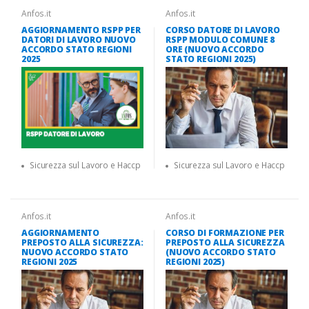
Anfos.it
Anfos.it
AGGIORNAMENTO RSPP PER
CORSO DATORE DI LAVORO
DATORI DI LAVORO NUOVO
RSPP MODULO COMUNE 8
ACCORDO STATO REGIONI
ORE (NUOVO ACCORDO
2025
STATO REGIONI 2025)
Sicurezza sul Lavoro e Haccp
Sicurezza sul Lavoro e Haccp
Anfos.it
Anfos.it
AGGIORNAMENTO
CORSO DI FORMAZIONE PER
PREPOSTO ALLA SICUREZZA:
PREPOSTO ALLA SICUREZZA
NUOVO ACCORDO STATO
(NUOVO ACCORDO STATO
REGIONI 2025
REGIONI 2025)