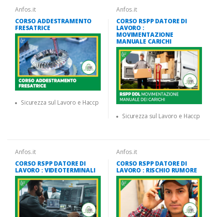
Anfos.it
Anfos.it
CORSO ADDESTRAMENTO
CORSO RSPP DATORE DI
FRESATRICE
LAVORO :
MOVIMENTAZIONE
MANUALE CARICHI
Sicurezza sul Lavoro e Haccp
Sicurezza sul Lavoro e Haccp
Anfos.it
Anfos.it
CORSO RSPP DATORE DI
CORSO RSPP DATORE DI
LAVORO : VIDEOTERMINALI
LAVORO : RISCHIO RUMORE