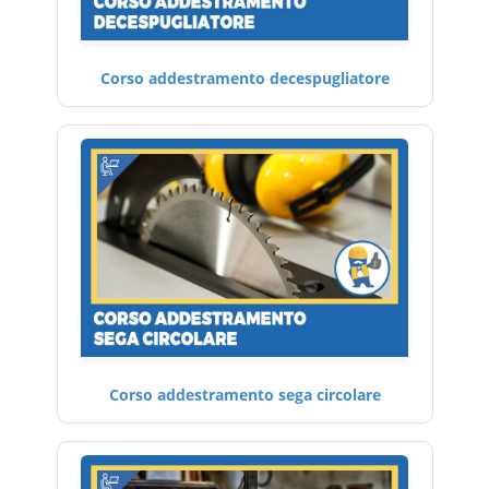
Corso addestramento decespugliatore
Corso addestramento sega circolare