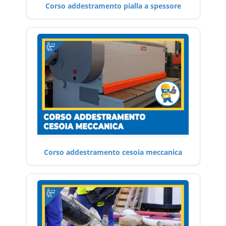
Corso addestramento pialla a spessore
Corso addestramento cesoia meccanica