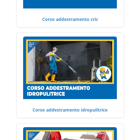
Corso addestramento cric
Corso addestramento idropulitrice