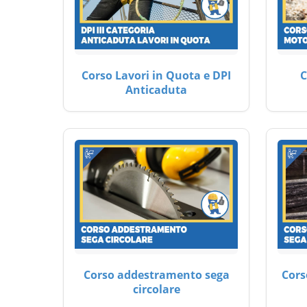
Corso Lavori in Quota e DPI
C
Anticaduta
Corso addestramento sega
Cors
circolare