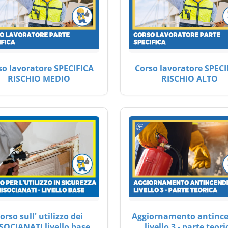
so lavoratore SPECIFICA
Corso lavoratore SPECI
RISCHIO MEDIO
RISCHIO ALTO
orso sull' utilizzo dei
Aggiornamento antinc
SOCIANATI livello base
livello 3 - parte teori