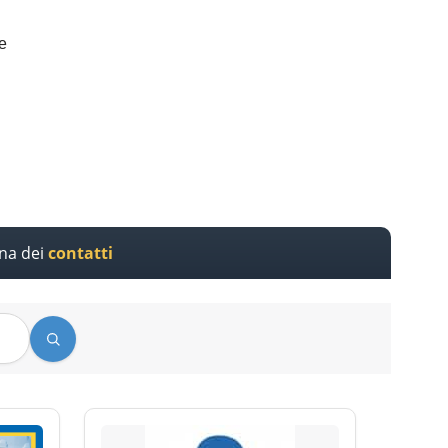
e
ina dei
contatti