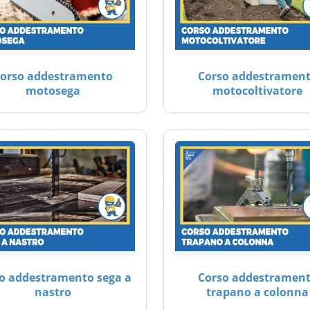
orso addestramento
Corso addestramen
motosega
motocoltivatore
o addestramento sega a
Corso addestramen
nastro
trapano a colonna