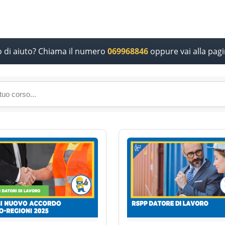
o di aiuto? Chiama il numero
069968846
oppure vai alla pag