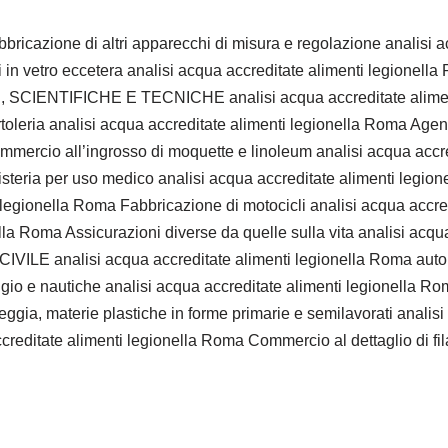
bricazione di altri apparecchi di misura e regolazione analisi 
oli in vetro eccetera analisi acqua accreditate alimenti legionel
SCIENTIFICHE E TECNICHE analisi acqua accreditate alimenti
toleria analisi acqua accreditate alimenti legionella Roma Agent
mmercio all’ingrosso di moquette e linoleum analisi acqua accr
oristeria per uso medico analisi acqua accreditate alimenti legio
 legionella Roma Fabbricazione di motocicli analisi acqua accredi
ella Roma Assicurazioni diverse da quelle sulla vita analisi acq
nalisi acqua accreditate alimenti legionella Roma autolava
gio e nautiche analisi acqua accreditate alimenti legionella Roma
ia, materie plastiche in forme primarie e semilavorati analisi
reditate alimenti legionella Roma Commercio al dettaglio di fila