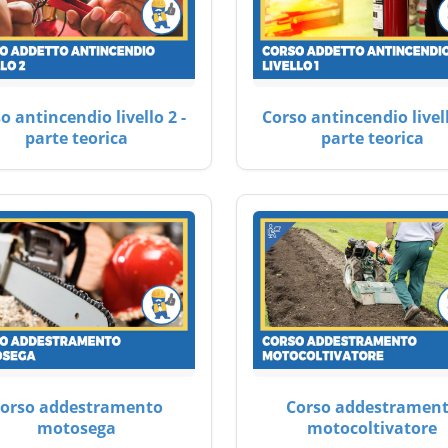
o antincendio livello 2 -
Corso antincendio livell
parte teorica
parte teorica
orso addestramento
Corso addestramen
motosega
motocoltivatore