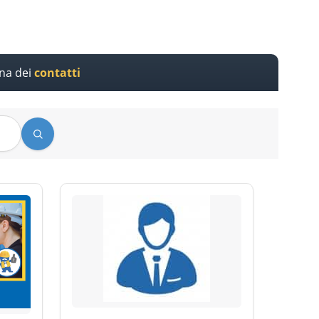
ina dei
contatti