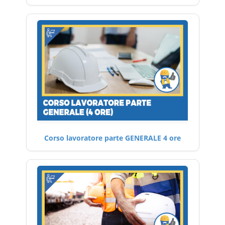
Corso lavoratore parte GENERALE 4 ore