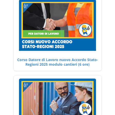
Corso Datore di Lavoro nuovo Accordo Stato-
Regioni 2025 modulo cantieri (6 ore)