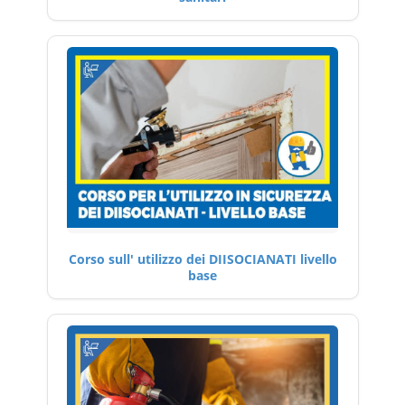
Corso sull' utilizzo dei DIISOCIANATI livello
base