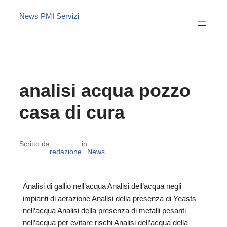
News PMI Servizi
analisi acqua pozzo
casa di cura
Scritto da
in
redazione
News
Analisi di gallio nell’acqua Analisi dell’acqua negli
impianti di aerazione Analisi della presenza di Yeasts
nell’acqua Analisi della presenza di metalli pesanti
nell’acqua per evitare rischi Analisi dell’acqua della