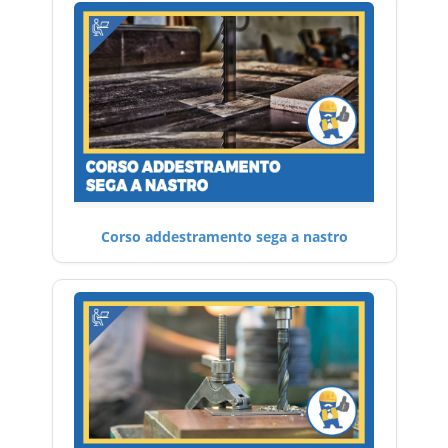
Corso addestramento sega a nastro