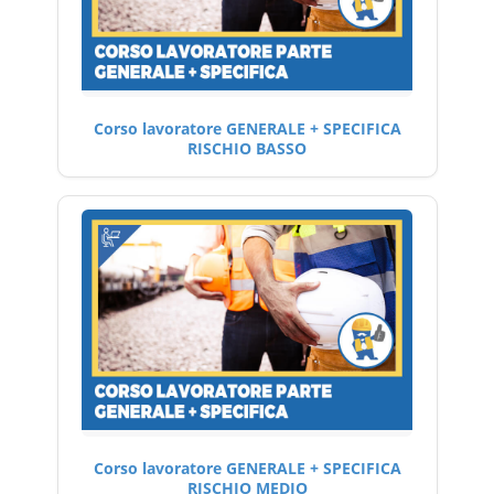
Corso lavoratore GENERALE + SPECIFICA
RISCHIO BASSO
Corso lavoratore GENERALE + SPECIFICA
RISCHIO MEDIO