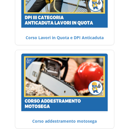
Corso Lavori in Quota e DPI Anticaduta
Corso addestramento motosega