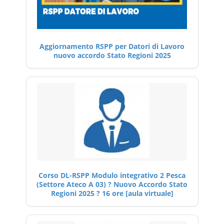
Aggiornamento RSPP per Datori di Lavoro
nuovo accordo Stato Regioni 2025
Corso DL-RSPP Modulo integrativo 2 Pesca
(Settore Ateco A 03) ? Nuovo Accordo Stato
Regioni 2025 ? 16 ore [aula virtuale]