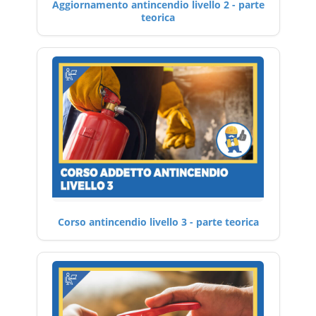
Aggiornamento antincendio livello 2 - parte
teorica
Corso antincendio livello 3 - parte teorica