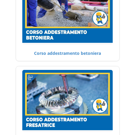
Corso addestramento betoniera