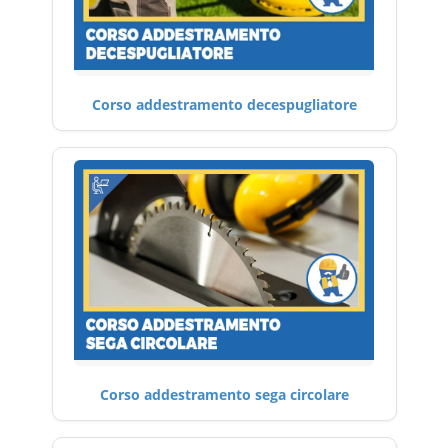
Corso addestramento decespugliatore
Corso addestramento sega circolare