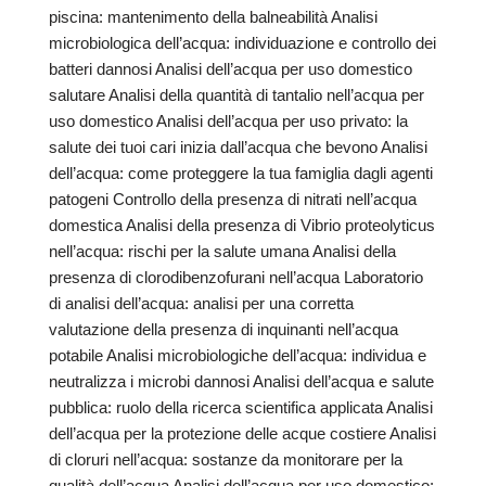
piscina: mantenimento della balneabilità Analisi
microbiologica dell’acqua: individuazione e controllo dei
batteri dannosi Analisi dell’acqua per uso domestico
salutare Analisi della quantità di tantalio nell’acqua per
uso domestico Analisi dell’acqua per uso privato: la
salute dei tuoi cari inizia dall’acqua che bevono Analisi
dell’acqua: come proteggere la tua famiglia dagli agenti
patogeni Controllo della presenza di nitrati nell’acqua
domestica Analisi della presenza di Vibrio proteolyticus
nell’acqua: rischi per la salute umana Analisi della
presenza di clorodibenzofurani nell’acqua Laboratorio
di analisi dell’acqua: analisi per una corretta
valutazione della presenza di inquinanti nell’acqua
potabile Analisi microbiologiche dell’acqua: individua e
neutralizza i microbi dannosi Analisi dell’acqua e salute
pubblica: ruolo della ricerca scientifica applicata Analisi
dell’acqua per la protezione delle acque costiere Analisi
di cloruri nell’acqua: sostanze da monitorare per la
qualità dell’acqua Analisi dell’acqua per uso domestico: