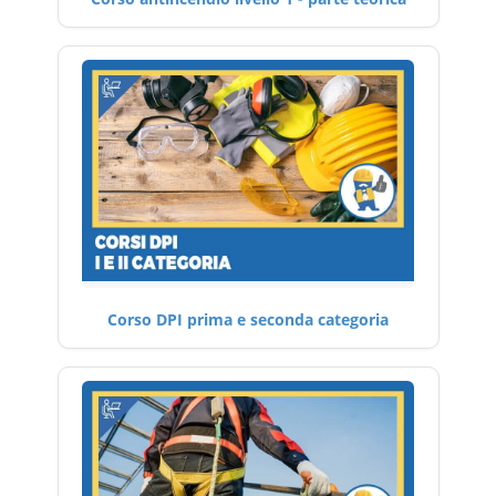
Corso DPI prima e seconda categoria