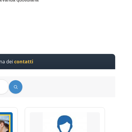
ina dei
contatti