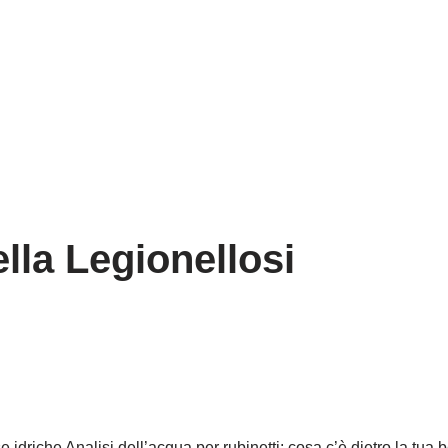
ella Legionellosi
se idriche Analisi dell’acqua per rubinetti: cosa c’è dietro la tu