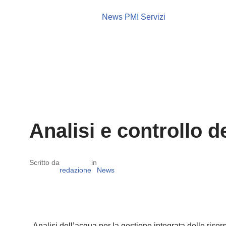
News PMI Servizi
Analisi e controllo d
Scritto da
in
redazione
News
Analisi dell’acqua per la gestione integrata delle risor