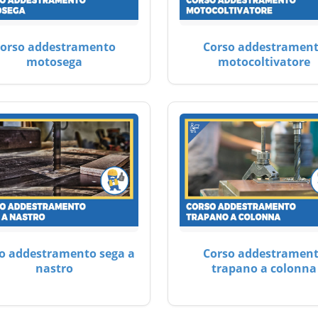
orso addestramento
Corso addestramen
motosega
motocoltivatore
o addestramento sega a
Corso addestramen
nastro
trapano a colonna