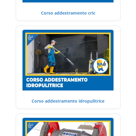
Corso addestramento cric
Corso addestramento idropulitrice