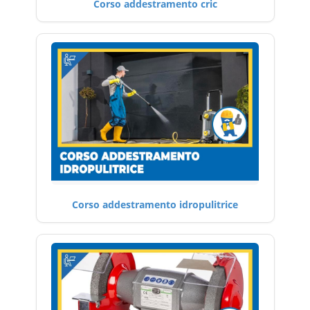
Corso addestramento cric
Corso addestramento idropulitrice