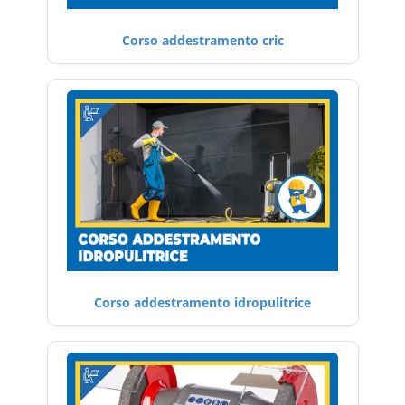
Corso addestramento cric
Corso addestramento idropulitrice