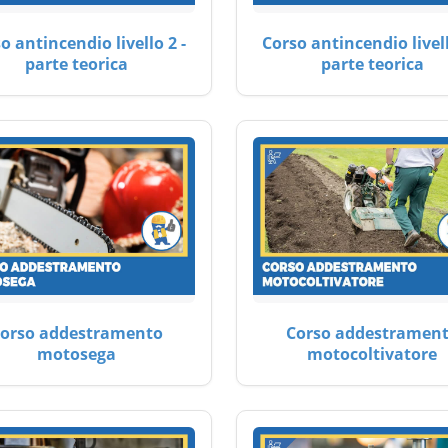
o antincendio livello 2 -
Corso antincendio livell
parte teorica
parte teorica
orso addestramento
Corso addestramen
motosega
motocoltivatore