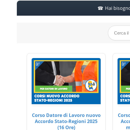
Hai bisogn
Corso Datore di Lavoro nuovo
Corso
Accordo Stato-Regioni 2025
Acc
(16 Ore)
m