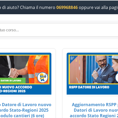
o di aiuto? Chiama il numero
069968846
oppure vai alla pag
 Datore di Lavoro nuovo
Aggiornamento RSPP 
ordo Stato-Regioni 2025
Datori di Lavoro nuo
odulo cantieri (6 ore)
accordo Stato Regioni 