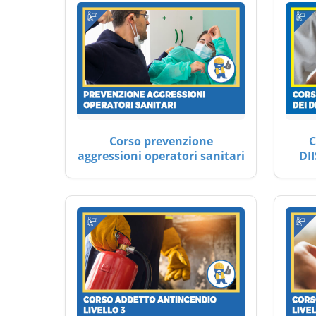
Corso prevenzione
C
aggressioni operatori sanitari
DII