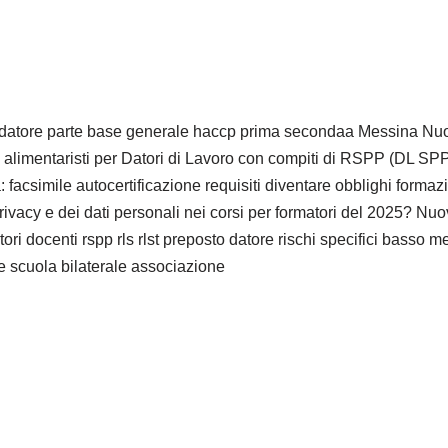
i datore parte base generale haccp prima secondaa Messina Nuo
limentaristi per Datori di Lavoro con compiti di RSPP (DL SPP)
facsimile autocertificazione requisiti diventare obblighi formaz
privacy e dei dati personali nei corsi per formatori del 2025? Nu
atori docenti rspp rls rlst preposto datore rischi specifici bas
e scuola bilaterale associazione