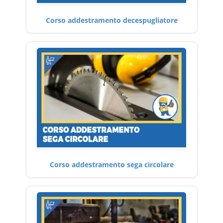
Corso addestramento decespugliatore
Corso addestramento sega circolare