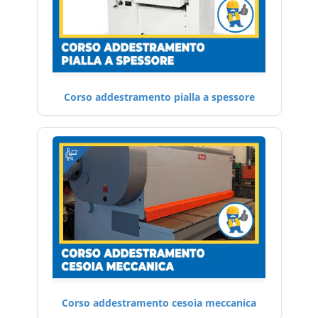
Corso addestramento pialla a spessore
Corso addestramento cesoia meccanica