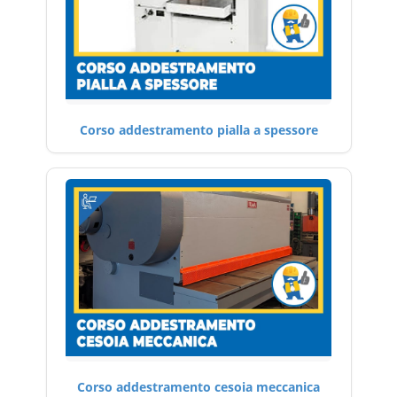
Corso addestramento pialla a spessore
Corso addestramento cesoia meccanica