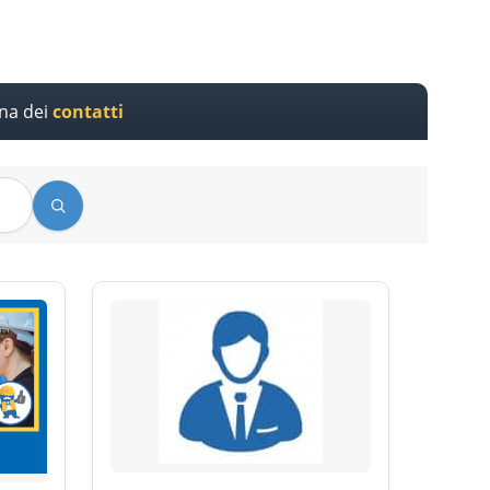
ina dei
contatti