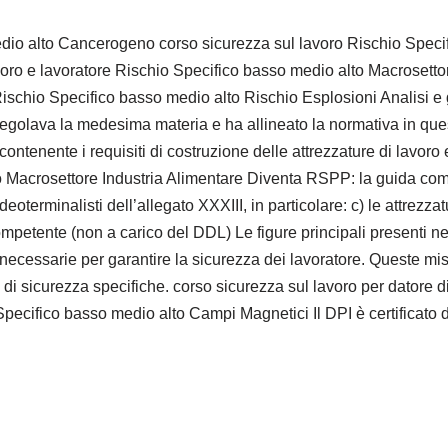
dio alto Cancerogeno corso sicurezza sul lavoro Rischio Specif
avoro e lavoratore Rischio Specifico basso medio alto Macrosett
ischio Specifico basso medio alto Rischio Esplosioni Analisi e ges
regolava la medesima materia e ha allineato la normativa in que
ntenente i requisiti di costruzione delle attrezzature di lavoro e
to Macrosettore Industria Alimentare Diventa RSPP: la guida co
terminalisti dell’allegato XXXIII, in particolare: c) le attrezzat
petente (non a carico del DDL) Le figure principali presenti nel c
necessarie per garantire la sicurezza dei lavoratore. Queste mis
e di sicurezza specifiche. corso sicurezza sul lavoro per datore
pecifico basso medio alto Campi Magnetici Il DPI è certificato 