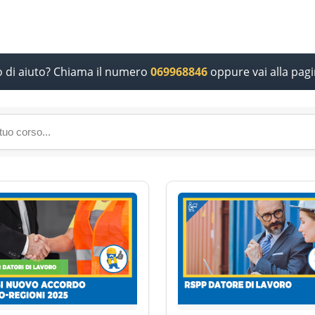
o di aiuto? Chiama il numero
069968846
oppure vai alla pag