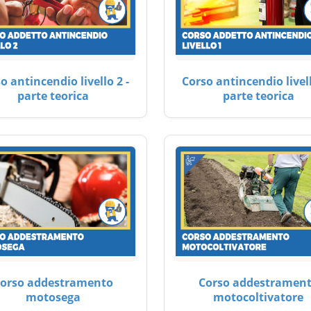
o antincendio livello 2 -
Corso antincendio livell
parte teorica
parte teorica
orso addestramento
Corso addestramen
motosega
motocoltivatore