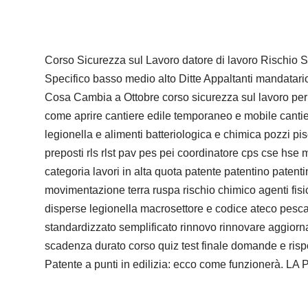
Corso Sicurezza sul Lavoro datore di lavoro Rischio Sp
Specifico basso medio alto Ditte Appaltanti mandatari
Cosa Cambia a Ottobre corso sicurezza sul lavoro per 
come aprire cantiere edile temporaneo e mobile cantieri
legionella e alimenti batteriologica e chimica pozzi pi
preposti rls rlst pav pes pei coordinatore cps cse hse
categoria lavori in alta quota patente patentino patentini
movimentazione terra ruspa rischio chimico agenti fisi
disperse legionella macrosettore e codice ateco pesca
standardizzato semplificato rinnovo rinnovare aggiorna
scadenza durato corso quiz test finale domande e rispo
Patente a punti in edilizia: ecco come funzionerà