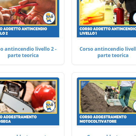
o antincendio livello 2 -
Corso antincendio livell
parte teorica
parte teorica