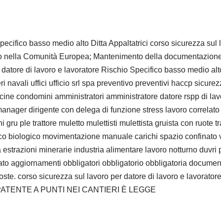
ecifico basso medio alto Ditta Appaltatrici corso sicurezza sul l
o nella Comunità Europea; Mantenimento della documentazione di
datore di lavoro e lavoratore Rischio Specifico basso medio alto
 navali uffici ufficio srl spa preventivo preventivi haccp sicure
scine condomini amministratori amministratore datore rspp di lavor
 manager dirigente con delega di funzione stress lavoro correlato
 gru ple trattore muletto mulettisti mulettista gruista con ruote tr
co biologico movimentazione manuale carichi spazio confinato vib
 estrazioni minerarie industria alimentare lavoro notturno duv
to aggiornamenti obbligatori obbligatorio obbligatoria documenta
ste. corso sicurezza sul lavoro per datore di lavoro e lavorato
. LA PATENTE A PUNTI NEI CANTIERI È LEGGE