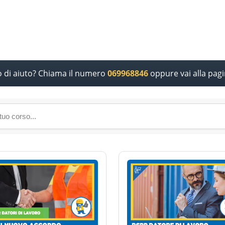
o di aiuto? Chiama il numero
069968846
oppure vai alla pag