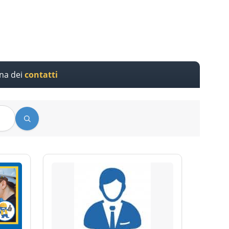
ina dei
contatti