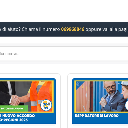
o di aiuto? Chiama il numero
069968846
oppure vai alla pag