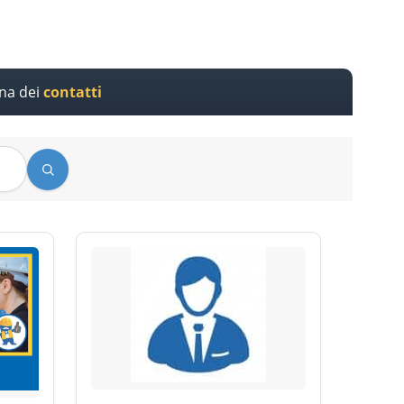
ina dei
contatti