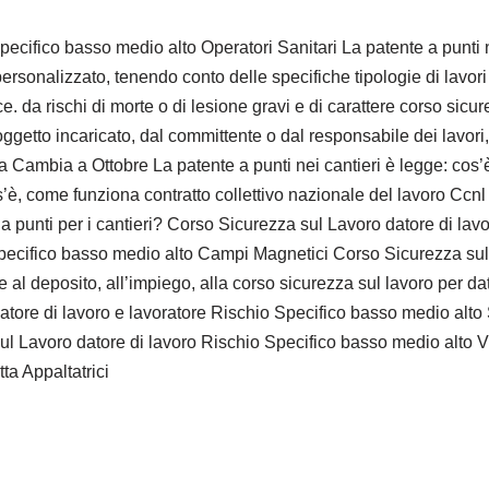
ecifico basso medio alto Operatori Sanitari La patente a punti 
rsonalizzato, tenendo conto delle specifiche tipologie di lavori
e. da rischi di morte o di lesione gravi e di carattere corso sicur
tto incaricato, dal committente o dal responsabile dei lavori,(p
Cosa Cambia a Ottobre La patente a punti nei cantieri è legge: co
os’è, come funziona contratto collettivo nazionale del lavoro Ccn
a punti per i cantieri? Corso Sicurezza sul Lavoro datore di la
Specifico basso medio alto Campi Magnetici Corso Sicurezza sul
ive al deposito, all’impiego, alla corso sicurezza sul lavoro per 
atore di lavoro e lavoratore Rischio Specifico basso medio alt
 Lavoro datore di lavoro Rischio Specifico basso medio alto 
ta Appaltatrici