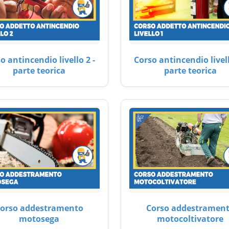
o antincendio livello 2 -
Corso antincendio livell
parte teorica
parte teorica
orso addestramento
Corso addestramen
motosega
motocoltivatore