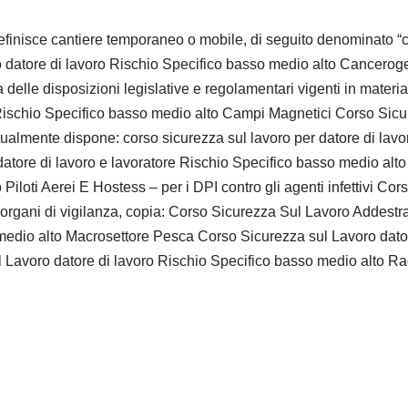
e cantiere temporaneo o mobile, di seguito denominato “canti
o datore di lavoro Rischio Specifico basso medio alto Cancerogeno
a delle disposizioni legislative e regolamentari vigenti in materia
re Rischio Specifico basso medio alto Campi Magnetici Corso S
estualmente dispone: corso sicurezza sul lavoro per datore di lav
atore di lavoro e lavoratore Rischio Specifico basso medio alto
Piloti Aerei E Hostess – per i DPI contro gli agenti infettivi Co
organi di vigilanza, copia: Corso Sicurezza Sul Lavoro Addestr
 medio alto Macrosettore Pesca Corso Sicurezza sul Lavoro dato
oro datore di lavoro Rischio Specifico basso medio alto Radiazio