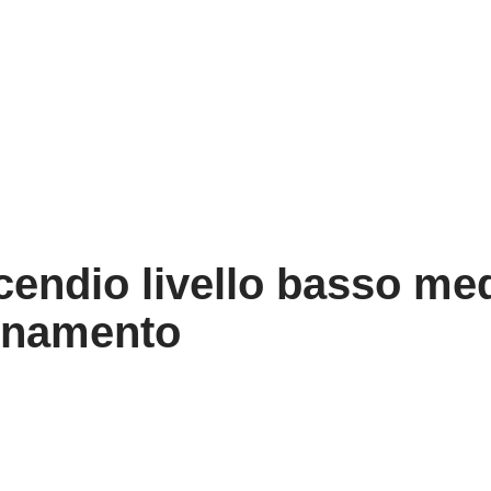
cendio livello basso medi
rnamento