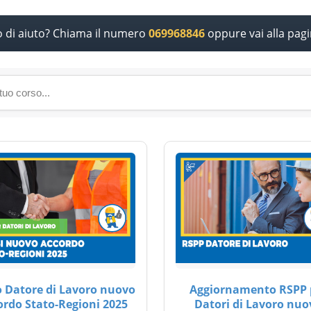
o di aiuto? Chiama il numero
069968846
oppure vai alla pag
 Datore di Lavoro nuovo
Aggiornamento RSPP 
ordo Stato-Regioni 2025
Datori di Lavoro nuo