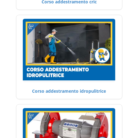
Corso addestramento cric
Corso addestramento idropulitrice