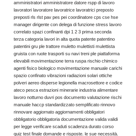
amministratori amministratore datore rspp di lavoro
lavoratori lavoratore lavoratrice lavoratrici preposto
preposti rls rlst pav pes pei coordinatore cps cse hse
manager dirigente con delega di funzione stress lavoro
correlato spazi confinanti dpi 1 2 3 prima seconda
terza categoria lavori in alta quota patente patentino
patentini gru ple trattore muletto mulettisti mulettista
gruista con ruote trasporti su navi treni ple piattaforma
elevabili movimentazione terra ruspa rischio chimico
agenti fisico biologico movimentazione manuale carichi
spazio confinato vibrazioni radiazioni solari ottiche
polveri aereo disperse legionella macrosettore e codice
ateco pesca estrazioni minerarie industria alimentare
lavoro notturno duvri pos documento valutazione rischi
manuale haccp standardizzato semplificato rinnovo
rinnovare aggiornato aggiornamenti obbligatori
obbligatorio obbligatoria documentazione valida validi
per legge verificare scaduti scadenza durato corso
quiz test finale domande e risposte. le sue necessità.