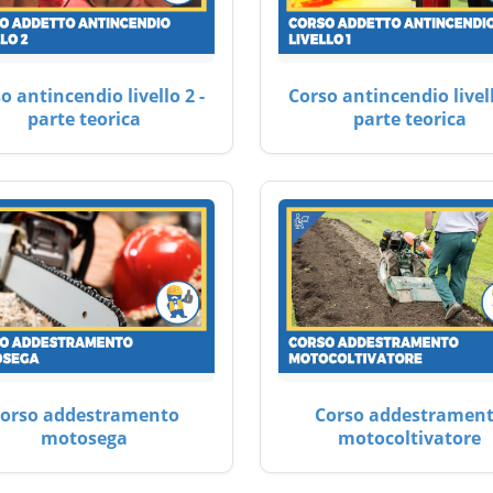
o antincendio livello 2 -
Corso antincendio livell
parte teorica
parte teorica
orso addestramento
Corso addestramen
motosega
motocoltivatore