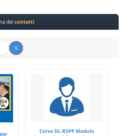
ina dei
contatti
Corso DL-RSPP Modulo
per