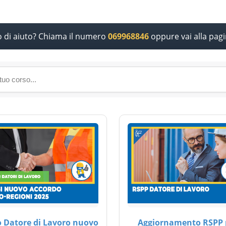
o di aiuto? Chiama il numero
069968846
oppure vai alla pag
 Datore di Lavoro nuovo
Aggiornamento RSPP 