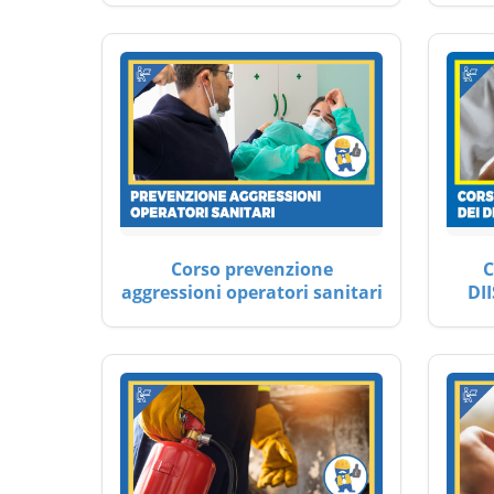
Corso prevenzione
C
aggressioni operatori sanitari
DII