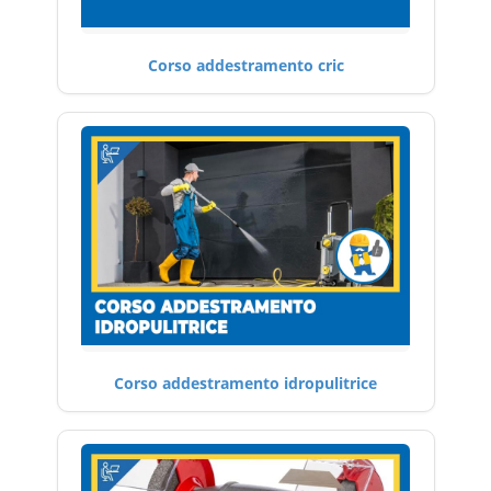
Corso addestramento cric
Corso addestramento idropulitrice