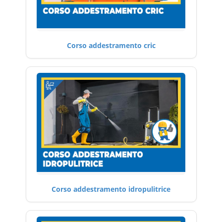
Corso addestramento cric
Corso addestramento idropulitrice