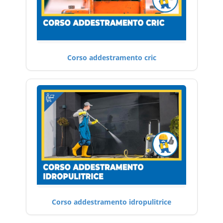
Corso addestramento cric
Corso addestramento idropulitrice