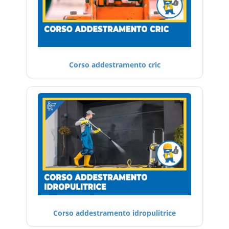
Corso addestramento cric
Corso addestramento idropulitrice