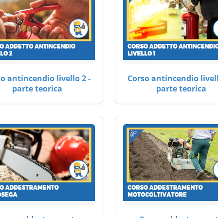
o antincendio livello 2 -
Corso antincendio livell
parte teorica
parte teorica