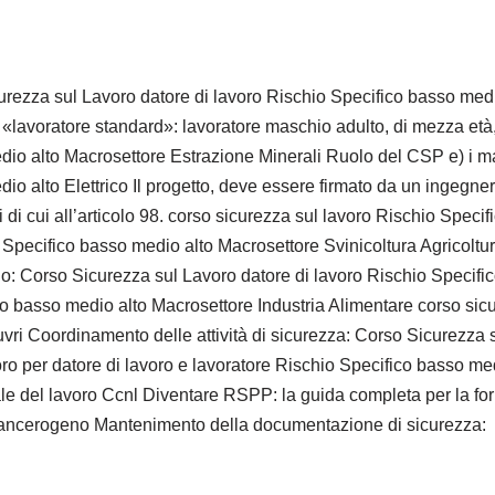
urezza sul Lavoro datore di lavoro Rischio Specifico basso medio 
l «lavoratore standard»: lavoratore maschio adulto, di mezza età
io alto Macrosettore Estrazione Minerali Ruolo del CSP e) i mater
io alto Elettrico Il progetto, deve essere firmato da un ingegne
 di cui all’articolo 98. corso sicurezza sul lavoro Rischio Spec
 Specifico basso medio alto Macrosettore Svinicoltura Agricoltu
sono: Corso Sicurezza sul Lavoro datore di lavoro Rischio Speci
o basso medio alto Macrosettore Industria Alimentare corso sicur
vri Coordinamento delle attività di sicurezza: Corso Sicurezza 
o per datore di lavoro e lavoratore Rischio Specifico basso medi
onale del lavoro Ccnl Diventare RSPP: la guida completa per la 
 Cancerogeno Mantenimento della documentazione di sicurezza: