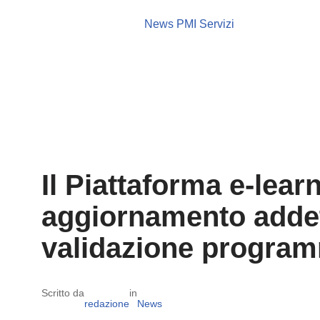
News PMI Servizi
Il Piattaforma e-lear
aggiornamento addett
validazione program
Scritto da
in
redazione
News