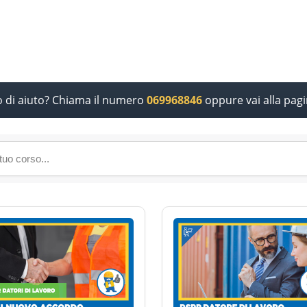
o di aiuto? Chiama il numero
069968846
oppure vai alla pag