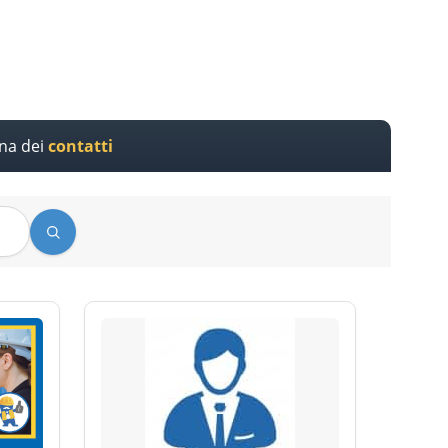
ina dei
contatti