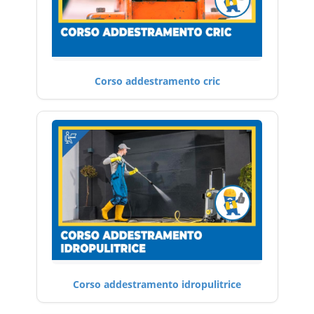
Corso addestramento cric
Corso addestramento idropulitrice