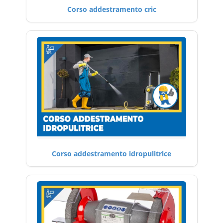
Corso addestramento cric
Corso addestramento idropulitrice