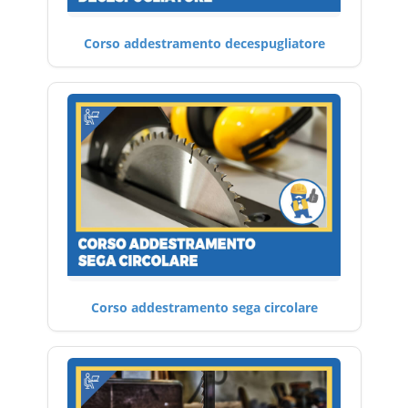
Corso addestramento decespugliatore
Corso addestramento sega circolare