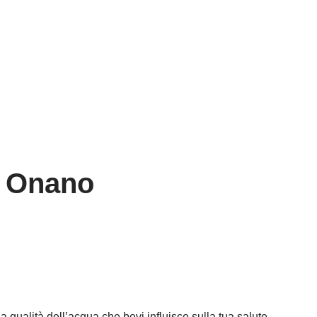
a Onano
a qualità dell’acqua che bevi influisce sulla tua salute