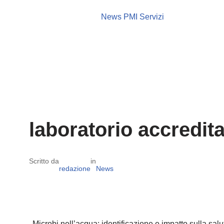
News PMI Servizi
laboratorio accredit
Scritto da
in
redazione
News
Microbi nell’acqua: identificazione e impatto sulla sal