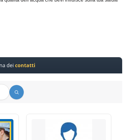
ina dei
contatti