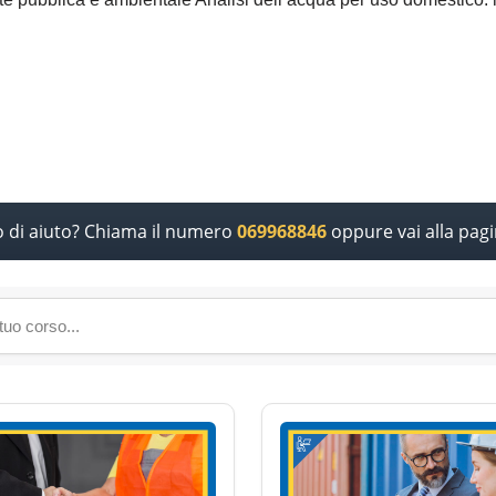
o di aiuto? Chiama il numero
069968846
oppure vai alla pag