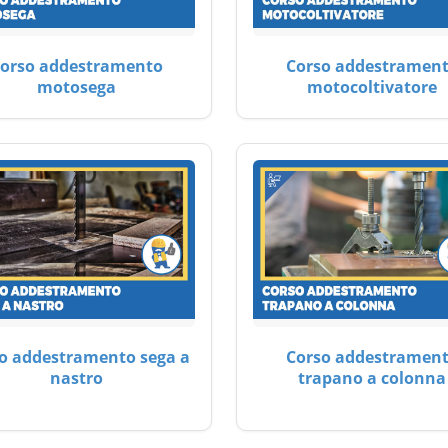
orso addestramento
Corso addestramen
motosega
motocoltivatore
o addestramento sega a
Corso addestramen
nastro
trapano a colonna