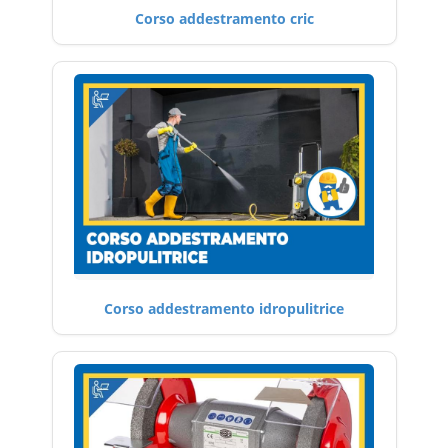
Corso addestramento cric
Corso addestramento idropulitrice