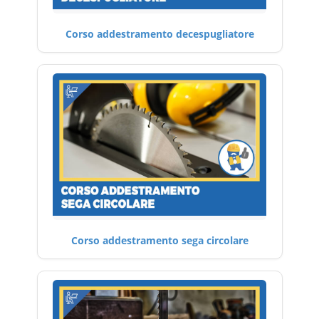
Corso addestramento decespugliatore
Corso addestramento sega circolare