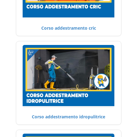
Corso addestramento cric
Corso addestramento idropulitrice