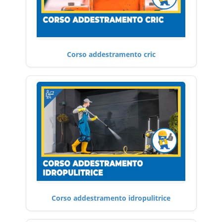
Corso addestramento cric
Corso addestramento idropulitrice