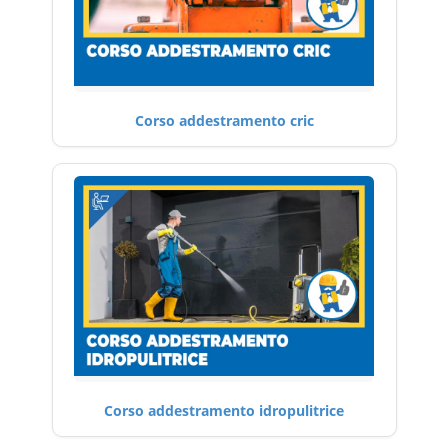
Corso addestramento cric
Corso addestramento idropulitrice