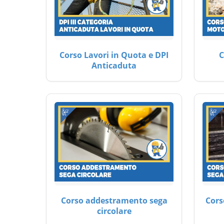
Corso Lavori in Quota e DPI
C
Anticaduta
Corso addestramento sega
Cors
circolare