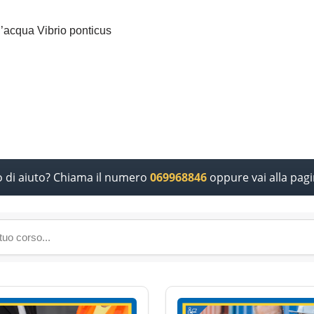
ll’acqua Vibrio ponticus
o di aiuto? Chiama il numero
069968846
oppure vai alla pag