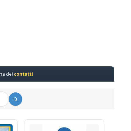
ina dei
contatti