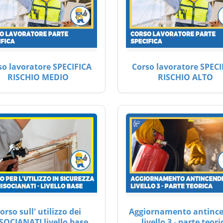
so lavoratore SPECIFICA
Corso lavoratore SPECI
RISCHIO MEDIO
RISCHIO ALTO
orso sull' utilizzo dei
Aggiornamento antinc
SOCIANATI livello base
livello 3 - parte teori