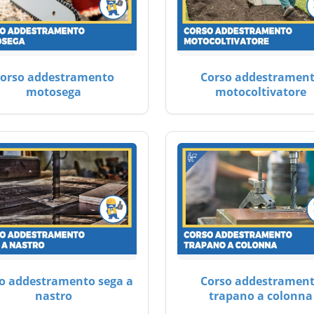
orso addestramento
Corso addestramen
motosega
motocoltivatore
o addestramento sega a
Corso addestramen
nastro
trapano a colonna