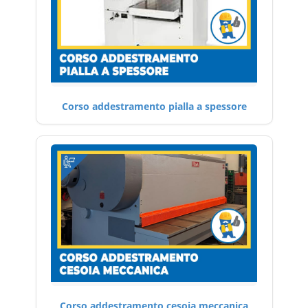
Corso addestramento pialla a spessore
Corso addestramento cesoia meccanica