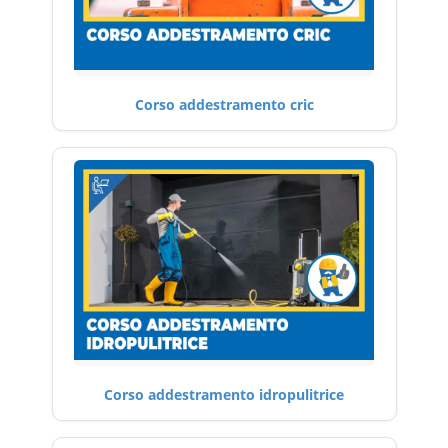
Corso addestramento cric
Corso addestramento idropulitrice