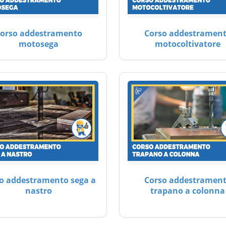
orso addestramento
Corso addestramen
motosega
motocoltivatore
o addestramento sega a
Corso addestramen
nastro
trapano a colonna