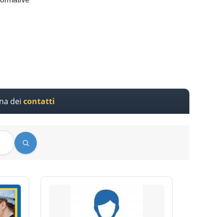
ina dei
contatti