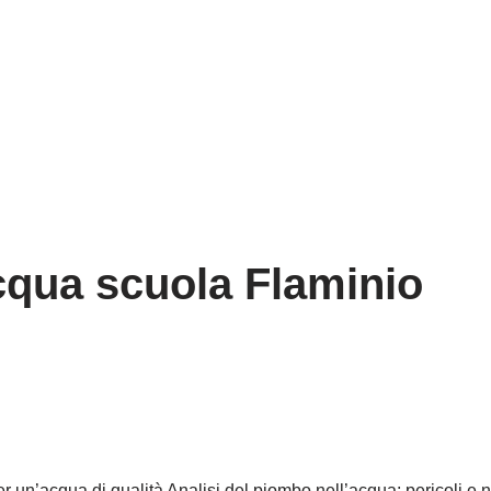
acqua scuola Flaminio
 per un’acqua di qualità Analisi del piombo nell’acqua: pericoli e