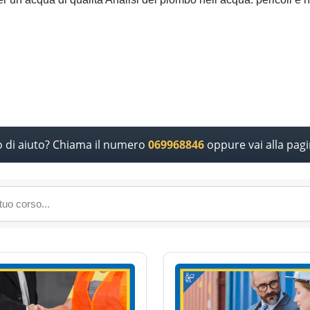
o di aiuto? Chiama il numero
069968846
oppure vai alla pag