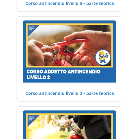
Corso antincendio livello 3 - parte teorica
Corso antincendio livello 2 - parte teorica