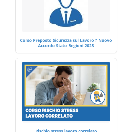
Corso Preposto Sicurezza sul Lavoro ? Nuovo
Accordo Stato-Regioni 2025
Rischio stress lavoro correlato