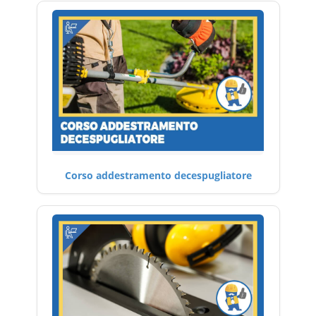
Corso addestramento decespugliatore