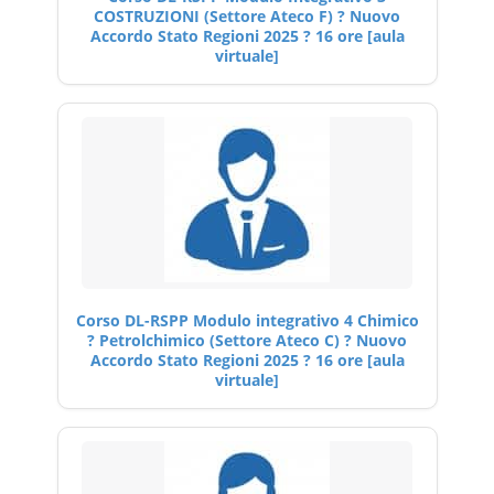
COSTRUZIONI (Settore Ateco F) ? Nuovo
Accordo Stato Regioni 2025 ? 16 ore [aula
virtuale]
Corso DL-RSPP Modulo integrativo 4 Chimico
? Petrolchimico (Settore Ateco C) ? Nuovo
Accordo Stato Regioni 2025 ? 16 ore [aula
virtuale]