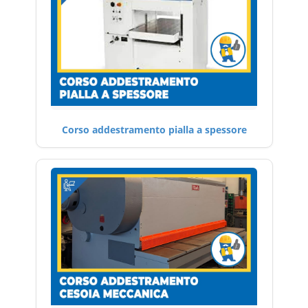
Corso addestramento pialla a spessore