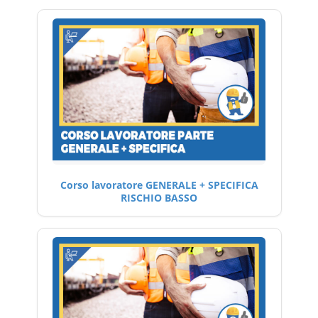
Corso lavoratore GENERALE + SPECIFICA
RISCHIO BASSO