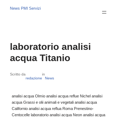
News PMI Servizi
laboratorio analisi
acqua Titanio
Scritto da
in
redazione
News
analisi acqua Olmio analisi acqua reflue Nichel analisi
acqua Grassi e olii animali e vegetali analisi acqua
Californio analisi acqua reflua Roma Prenestino-
Centocelle laboratorio analisi acqua Neon analisi acqua