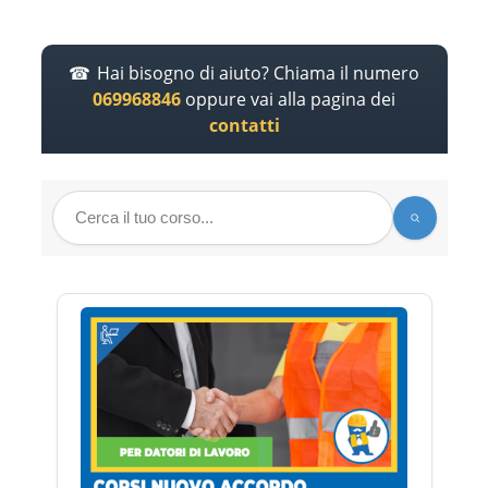
Hai bisogno di aiuto? Chiama il numero
069968846
oppure vai alla pagina dei
contatti