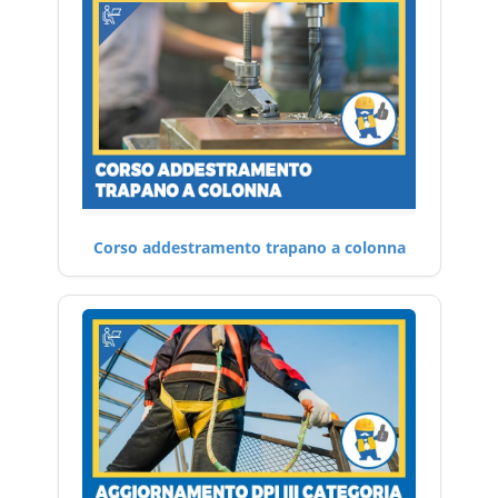
Corso addestramento trapano a colonna