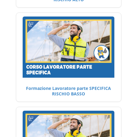
Formazione Lavoratore parte SPECIFICA
RISCHIO BASSO