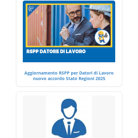
Aggiornamento RSPP per Datori di Lavoro
nuovo accordo Stato Regioni 2025