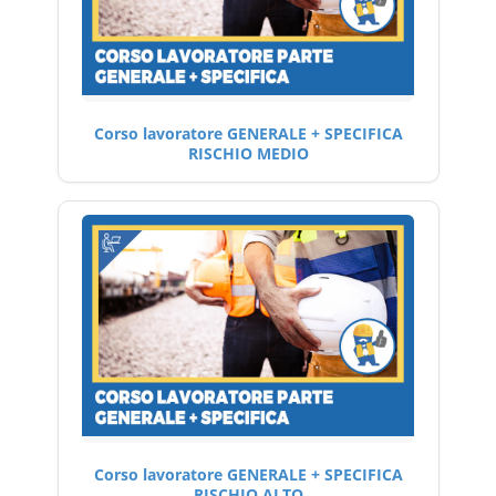
Corso lavoratore GENERALE + SPECIFICA
RISCHIO MEDIO
Corso lavoratore GENERALE + SPECIFICA
RISCHIO ALTO