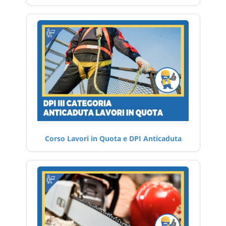
Corso Lavori in Quota e DPI Anticaduta