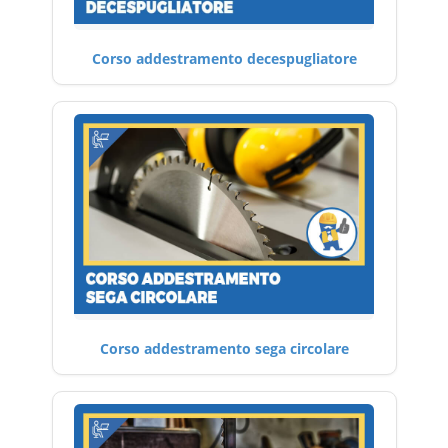
Corso addestramento decespugliatore
Corso addestramento sega circolare