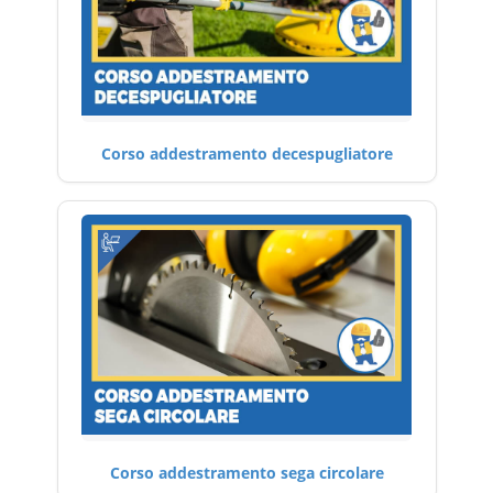
Corso addestramento decespugliatore
Corso addestramento sega circolare