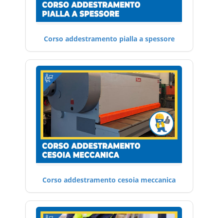
Corso addestramento pialla a spessore
Corso addestramento cesoia meccanica