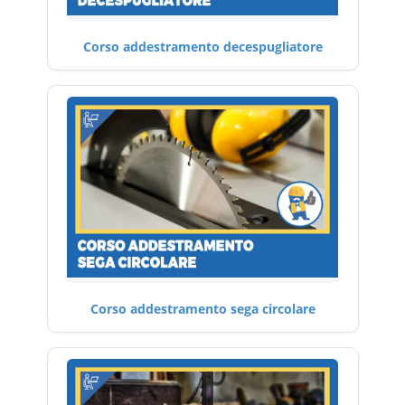
Corso addestramento decespugliatore
Corso addestramento sega circolare