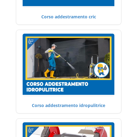
Corso addestramento cric
Corso addestramento idropulitrice