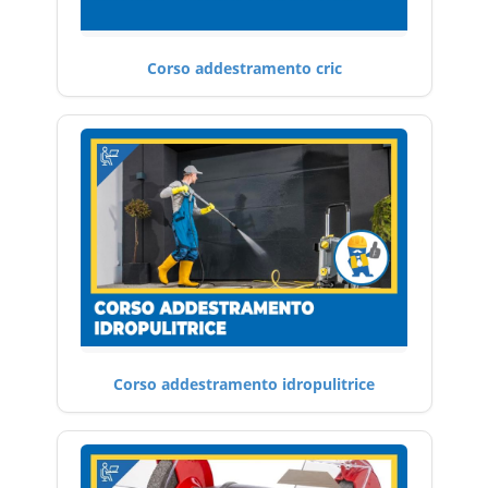
Corso addestramento cric
Corso addestramento idropulitrice