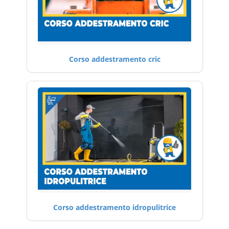
Corso addestramento cric
Corso addestramento idropulitrice