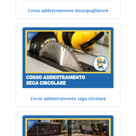
Corso addestramento decespugliatore
Corso addestramento sega circolare