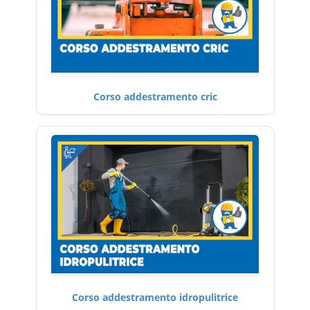
Corso addestramento cric
Corso addestramento idropulitrice