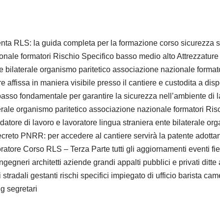
nta RLS: la guida completa per la formazione corso sicurezza sul
ionale formatori Rischio Specifico basso medio alto Attrezzatur
nte bilaterale organismo paritetico associazione nazionale forma
ffissa in maniera visibile presso il cantiere e custodita a dispo
sso fondamentale per garantire la sicurezza nell’ambiente di l
laterale organismo paritetico associazione nazionale formatori R
 datore di lavoro e lavoratore lingua straniera ente bilaterale o
ecreto PNRR: per accedere al cantiere servirà la patente adott
oratore Corso RLS – Terza Parte tutti gli aggiornamenti eventi 
ingegneri architetti aziende grandi appalti pubblici e privati ditt
adali gestanti rischi specifici impiegato di ufficio barista cameri
g segretari