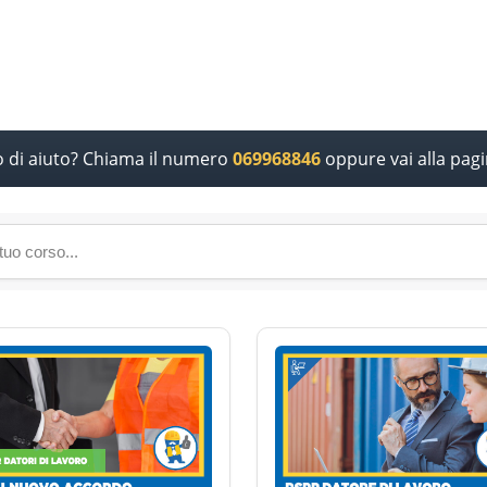
o di aiuto? Chiama il numero
069968846
oppure vai alla pag