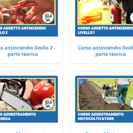
o antincendio livello 2 -
Corso antincendio livell
parte teorica
parte teorica