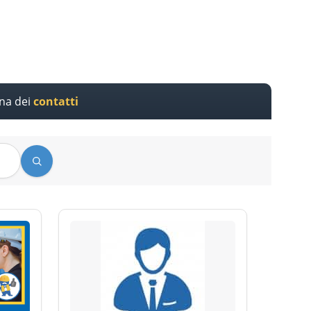
ina dei
contatti