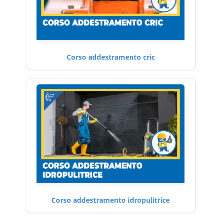
Corso addestramento cric
Corso addestramento idropulitrice